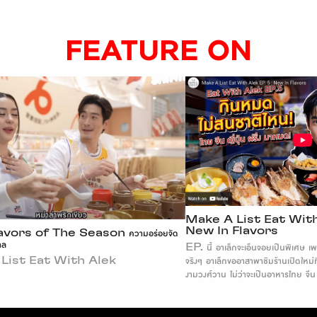
FEATURE ON
Make A List Eat With Ale
New In Flavors
s of The Season ความอร่อยจัด
EP. นี้ อาเล็กจะเอ็นจอยเป็นพิเศษ เพราะลิสต
t Eat With Alek
จริงๆ อาเล็กขออาสาพาชิมร้านเปิดใหม่ที่ เดอ
งามวงศ์วาน ไม่ว่าจะเป็นอาหารไทย จีน ญี่ปุ