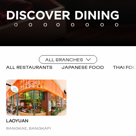
DISCOVER DINING
0
0
0
0
0
0
0
0
0
0
ALL BRANCHES
ALL RESTAURANTS
JAPANESE FOOD
THAI FO
LAOYUAN
BANGKAE, BANGKAPI