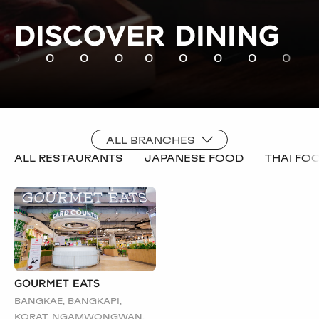
DISCOVER DINING
0
0
0
0
0
0
0
0
0
ALL BRANCHES
ALL RESTAURANTS
JAPANESE FOOD
THAI FO
GOURMET EATS
BANGKAE, BANGKAPI,
KORAT, NGAMWONGWAN,